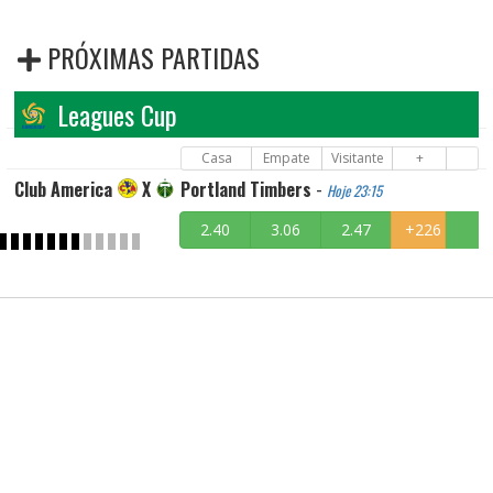
PRÓXIMAS PARTIDAS
Leagues Cup
Casa
Empate
Visitante
+
Club America
X
Portland Timbers
-
Hoje 23:15
2.40
3.06
2.47
+226