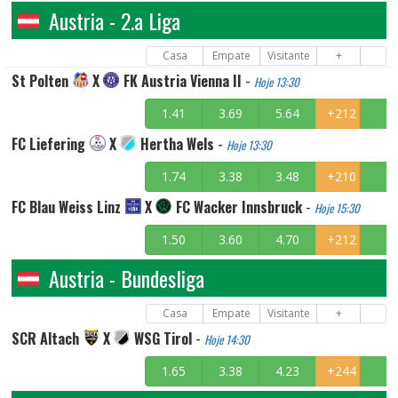
Austria - 2.a Liga
Casa
Empate
Visitante
+
St Polten
X
FK Austria Vienna II
-
Hoje 13:30
1.41
3.69
5.64
+212
FC Liefering
X
Hertha Wels
-
Hoje 13:30
1.74
3.38
3.48
+210
FC Blau Weiss Linz
X
FC Wacker Innsbruck
-
Hoje 15:30
1.50
3.60
4.70
+212
Austria - Bundesliga
Casa
Empate
Visitante
+
SCR Altach
X
WSG Tirol
-
Hoje 14:30
1.65
3.38
4.23
+244