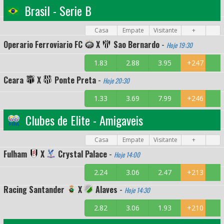
Brasil - Serie B
Casa
Empate
Visitante
+
Operario Ferroviario FC
X
Sao Bernardo
-
Hoje 19:30
1.83
2.88
3.95
+247
Ceara
X
Ponte Preta
-
Hoje 20:30
1.33
3.69
7.99
+246
Clubes de Elite - Amigaveis
Casa
Empate
Visitante
+
Fulham
X
Crystal Palace
-
Hoje 14:00
2.24
3.06
2.47
+213
Racing Santander
X
Alaves
-
Hoje 14:30
2.82
3.06
1.93
+210