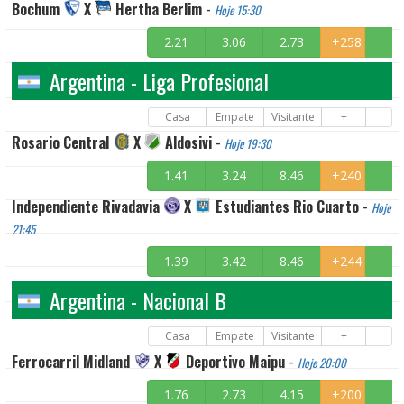
Bochum
X
Hertha Berlim
-
Hoje 15:30
2.21
3.06
2.73
+258
Argentina - Liga Profesional
Casa
Empate
Visitante
+
Rosario Central
X
Aldosivi
-
Hoje 19:30
1.41
3.24
8.46
+240
Independiente Rivadavia
X
Estudiantes Rio Cuarto
-
Hoje
21:45
1.39
3.42
8.46
+244
Argentina - Nacional B
Casa
Empate
Visitante
+
Ferrocarril Midland
X
Deportivo Maipu
-
Hoje 20:00
1.76
2.73
4.15
+200