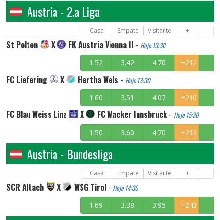
Austria - 2.a Liga
Casa
Empate
Visitante
+
St Polten
X
FK Austria Vienna II
-
Hoje 13:30
1.52
3.42
4.70
+212
FC Liefering
X
Hertha Wels
-
Hoje 13:30
1.60
3.51
4.07
+210
FC Blau Weiss Linz
X
FC Wacker Innsbruck
-
Hoje 15:30
1.50
3.60
4.70
+212
Austria - Bundesliga
Casa
Empate
Visitante
+
SCR Altach
X
WSG Tirol
-
Hoje 14:30
1.69
3.38
3.95
+243