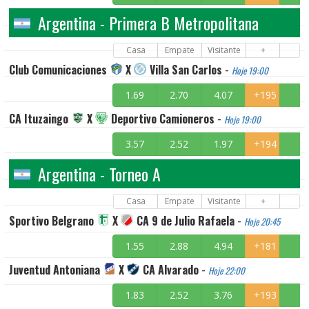
Argentina - Primera B Metropolitana
Casa
Empate
Visitante
+
Club Comunicaciones
X
Villa San Carlos
-
Hoje 19:00
1.69
2.70
4.07
+195
CA Ituzaingo
X
Deportivo Camioneros
-
Hoje 19:00
3.57
2.52
1.97
+194
Argentina - Torneo A
Casa
Empate
Visitante
+
Sportivo Belgrano
X
CA 9 de Julio Rafaela
-
Hoje 20:45
1.55
2.88
4.94
+181
Juventud Antoniana
X
CA Alvarado
-
Hoje 22:00
1.83
2.52
3.76
+193