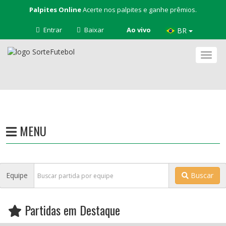
Palpites Online
Acerte nos palpites e ganhe prêmios.
Entrar
Baixar
Ao vivo
BR
Nave
MENU
Equipe
Buscar
Partidas em Destaque