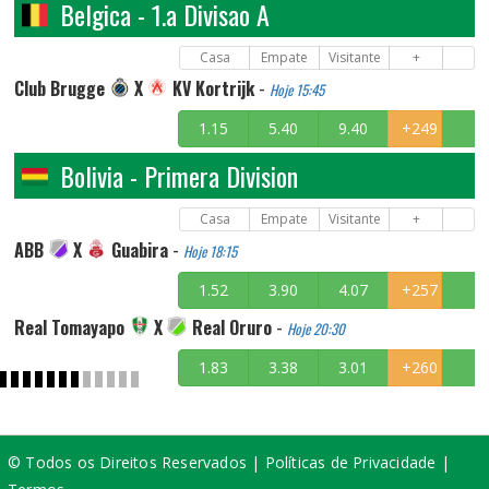
Belgica - 1.a Divisao A
Casa
Empate
Visitante
+
Club Brugge
X
KV Kortrijk
-
Hoje 15:45
1.15
5.40
9.40
+249
Bolivia - Primera Division
Casa
Empate
Visitante
+
ABB
X
Guabira
-
Hoje 18:15
1.52
3.90
4.07
+257
Real Tomayapo
X
Real Oruro
-
Hoje 20:30
1.83
3.38
3.01
+260
©
Todos os Direitos Reservados |
Políticas de Privacidade
|