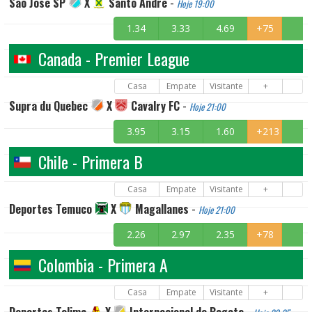
Sao Jose SP
X
Santo Andre
-
Hoje 19:00
1.34
3.33
4.69
+75
Canada - Premier League
Casa
Empate
Visitante
+
Supra du Quebec
X
Cavalry FC
-
Hoje 21:00
3.95
3.15
1.60
+213
Chile - Primera B
Casa
Empate
Visitante
+
Deportes Temuco
X
Magallanes
-
Hoje 21:00
2.26
2.97
2.35
+78
Colombia - Primera A
Casa
Empate
Visitante
+