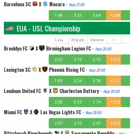
Barcelona SC
X
Macara
-
Hoje 21:00
1.48
3.33
5.64
+248
EUA - USL Championship
Casa
Empate
Visitante
+
Brooklyn FC
X
Birmingham Legion FC
-
Hoje 20:00
2.02
3.15
2.73
+212
Lexington SC
X
Phoenix Rising FC
-
Hoje 20:00
1.69
3.24
3.76
+211
Loudoun United FC
X
Charleston Battery
-
Hoje 20:00
3.38
3.33
1.74
+210
Miami FC
X
Las Vegas Lights FC
-
Hoje 20:00
2.07
3.15
2.47
+212
Pittsburgh Riverhounds
X
Sacramento Republic
-
Hoje