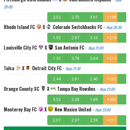
20:00
2.02
2.70
3.01
+198
Rhode Island FC
X
Colorado Switchbacks FC
-
Hoje 20:30
1.93
2.97
3.10
+210
Louisville City FC
X
San Antonio FC
-
Hoje 21:00
1.35
3.78
5.64
+213
Tulsa
X
Detroit City FC
-
Hoje 21:30
2.44
2.61
2.40
+202
Orange County SC
X
Tampa Bay Rowdies
-
Hoje 23:00
3.53
3.38
1.69
+205
Monterey Bay FC
X
New Mexico United
-
Hoje 23:00
2.07
2.97
2.59
+211