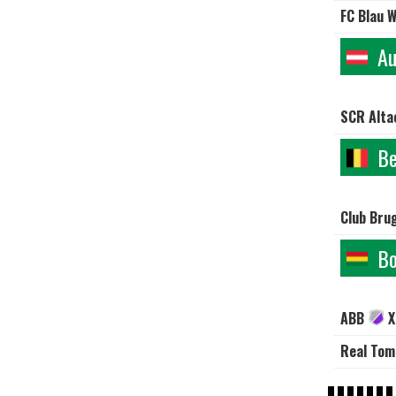
FC Blau W
Au
SCR Alta
Bel
Club Bru
Bol
ABB
Real Tom