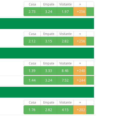
Casa
Empate
Visitante
+
2.73
3.24
1.97
+256
Casa
Empate
Visitante
+
2.12
3.15
2.82
+256
Casa
Empate
Visitante
+
1.39
3.33
8.46
+240
1.44
3.24
7.52
+244
Casa
Empate
Visitante
+
1.76
2.82
4.15
+202