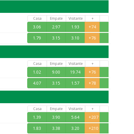
Casa
Empate
Visitante
+
3.06
2.97
1.93
+74
1.79
3.15
3.10
+76
Casa
Empate
Visitante
+
1.02
9.00
19.74
+76
4.07
3.15
1.57
+78
Casa
Empate
Visitante
+
1.39
3.90
5.64
+207
1.83
3.38
3.20
+210