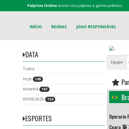
Palpites Online
Acerte nos palpites e ganhe prêmios.
INÍCIO
REGRAS
JOGO RESPONSÁVEL
DATA
Equipe
Todos
Hoje
148
Par
Amanhã
187
Bra
09/08/2026
154
ESPORTES
Operario F
Ceara