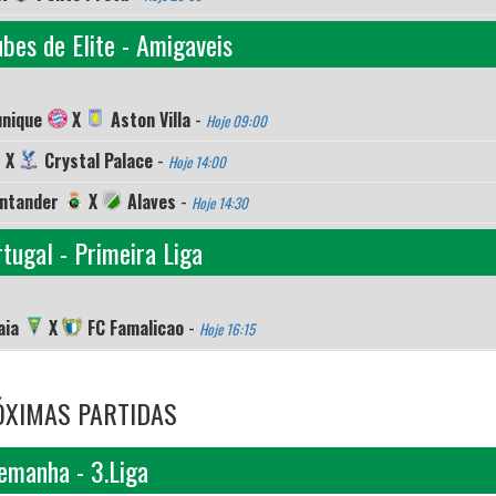
bes de Elite - Amigaveis
nique
X
Aston Villa
-
Hoje 09:00
X
Crystal Palace
-
Hoje 14:00
ntander
X
Alaves
-
Hoje 14:30
tugal - Primeira Liga
aia
X
FC Famalicao
-
Hoje 16:15
XIMAS PARTIDAS
emanha - 3.Liga