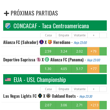
PRÓXIMAS PARTIDAS
CONCACAF - Taca Centroamericana
Casa
Empate
Visitante
+
Alianza FC (Salvador)
X
Herediano
-
Hoje 23:00
2.59
3.24
2.02
+79
Deportivo Saprissa
X
Alianza FC (Panama)
-
Hoje 23:00
1.30
4.05
5.17
+77
EUA - USL Championship
Casa
Empate
Visitante
+
Las Vegas Lights FC
X
Oakland Roots
-
Hoje 23:30
2.07
3.06
2.71
+213