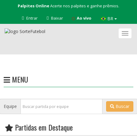
Palpites Online
Acerte nos palpites e ganhe prêmios.
Entrar
Baixar
Ao vivo
BR
Nave
MENU
Equipe
Buscar
Partidas em Destaque