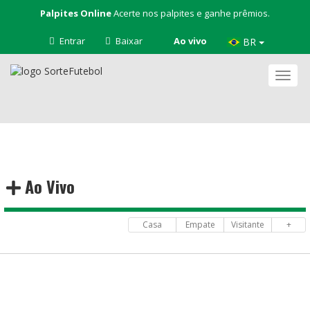
Palpites Online
Acerte nos palpites e ganhe prêmios.
Entrar
Baixar
Ao vivo
BR
Nave
Ao Vivo
Casa
Empate
Visitante
+