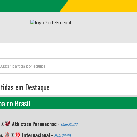
Palpites Online
Acerte nos palpit
tidas em Destaque
a do Brasil
X
Athletico Paranaense
-
Hoje 20:00
ns
X
Internacional
-
Hoje 20:00