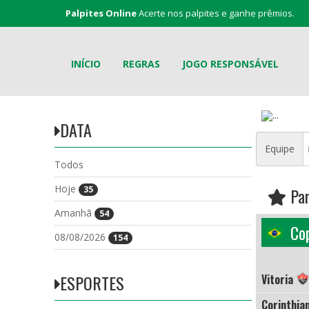
Palpites Online
Acerte nos palpites e ganhe prêmios.
INÍCIO
REGRAS
JOGO RESPONSÁVEL
DATA
Equipe
Todos
Hoje
35
Par
Amanhã
54
Cop
08/08/2026
154
ESPORTES
Vitoria
Corinthia