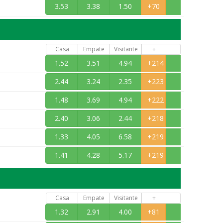
3.53
3.38
1.50
+70
Casa
Empate
Visitante
+
1.52
3.51
4.94
+214
2.44
3.24
2.35
+223
1.48
3.69
4.94
+222
2.40
3.06
2.44
+218
1.33
4.05
6.58
+219
1.41
4.28
5.17
+219
Casa
Empate
Visitante
+
1.32
2.91
4.00
+81