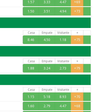
1.57
3.33
4.47
+69
1.50
3.51
4.94
+73
Casa
Empate
Visitante
+
8.46
4.50
1.18
+75
Casa
Empate
Visitante
+
1.88
3.24
2.73
+79
Casa
Empate
Visitante
+
1.15
5.18
8.93
+70
1.60
2.79
4.47
+68