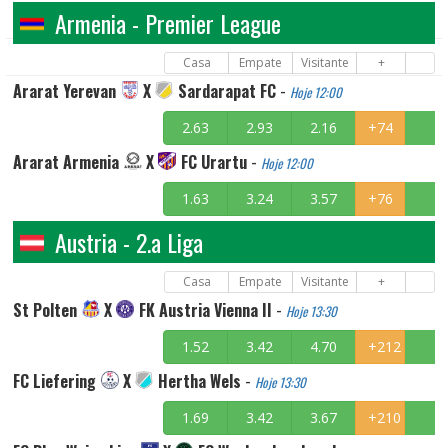
Armenia - Premier League
Casa
Empate
Visitante
+
Ararat Yerevan
X
Sardarapat FC
-
Hoje 12:00
2.63
2.93
2.16
+74
Ararat Armenia
X
FC Urartu
-
Hoje 12:00
1.63
3.24
3.57
+76
Austria - 2.a Liga
Casa
Empate
Visitante
+
St Polten
X
FK Austria Vienna II
-
Hoje 13:30
1.52
3.42
4.70
+212
FC Liefering
X
Hertha Wels
-
Hoje 13:30
1.69
3.42
3.67
+210