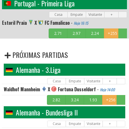
Portugal - Primeira Liga
Casa
Empate
Visitante
+
Estoril Praia
X
FC Famalicao
-
Hoje 16:15
2.71
2.97
2.24
+255
PRÓXIMAS PARTIDAS
Alemanha - 3.Liga
Casa
Empate
Visitante
+
Waldhof Mannheim
X
Fortuna Dusseldorf
-
Hoje 14:00
2.82
3.24
1.93
+256
Alemanha - Bundesliga II
Casa
Empate
Visitante
+