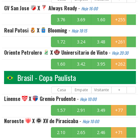
GV San Jose
X
Always Ready
-
Hoje 16:00
3.76
3.69
1.60
+255
Real Potosi
X
Blooming
-
Hoje 18:15
1.72
3.24
3.48
+261
Oriente Petrolero
X
Universitario de Vinto
-
Hoje 20:30
1.60
3.42
3.95
+262
Brasil - Copa Paulista
Casa
Empate
Visitante
+
Linense
X
Gremio Prudente
-
Hoje 10:00
1.57
2.91
3.49
+77
Noroeste
X
XV de Piracicaba
-
Hoje 10:00
2.10
2.65
2.46
+71