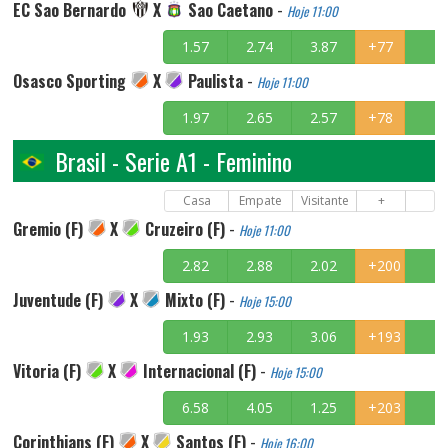
EC Sao Bernardo
X
Sao Caetano
-
Hoje 11:00
1.57
2.74
3.87
+77
Osasco Sporting
X
Paulista
-
Hoje 11:00
1.97
2.65
2.57
+78
Brasil - Serie A1 - Feminino
Casa
Empate
Visitante
+
Gremio (F)
X
Cruzeiro (F)
-
Hoje 11:00
2.82
2.88
2.02
+200
Juventude (F)
X
Mixto (F)
-
Hoje 15:00
1.93
2.93
3.06
+193
Vitoria (F)
X
Internacional (F)
-
Hoje 15:00
6.58
4.05
1.25
+203
Corinthians (F)
X
Santos (F)
-
Hoje 16:00