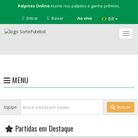
Palpites Online
Acerte nos palpites e ganhe prêmios.
Entrar
Baixar
Ao vivo
BR
Nave
MENU
Equipe
Buscar
Partidas em Destaque