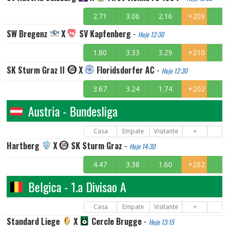
2.71
3.06
2.16
+209
SW Bregenz
X
SV Kapfenberg
-
Hoje 12:30
1.80
3.33
3.29
+210
SK Sturm Graz II
X
Floridsdorfer AC
-
Hoje 12:30
3.67
3.24
1.74
+202
Austria - Bundesliga
Casa
Empate
Visitante
+
Hartberg
X
SK Sturm Graz
-
Hoje 14:30
4.47
3.38
1.60
+262
Belgica - 1.a Divisao A
Casa
Empate
Visitante
+
Standard Liege
X
Cercle Brugge
-
Hoje 13:15