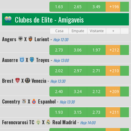
1.63
2.65
3.49
+196
Clubes de Elite - Amigaveis
Casa
Empate
Visitante
+
Angers
X
Lorient
-
Hoje 12:30
2.73
3.06
1.97
+212
Auxerre
X
Troyes
-
Hoje 13:00
2.02
2.97
2.71
+210
Brest
X
Venezia
-
Hoje 13:30
2.40
3.24
2.12
+209
Coventry
X
Espanhol
-
Hoje 13:30
1.93
3.15
2.73
+211
Ferencvarosi TC
X
Real Madrid
-
Hoje 14:00