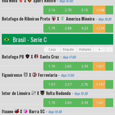
Vila Nova
X
Sport Recife
-
Hoje 16:00
2.16
2.70
3.10
+248
Botafogo de Ribeirao Preto
X
America Mineiro
-
Hoje 18:30
1.79
2.88
4.23
+239
Brasil - Serie C
Casa
Empate
Visitante
+
Botafogo PB
X
Santa Cruz
-
Hoje 17:00
1.70
2.65
3.39
+201
Figueirense
X
Ferroviaria
-
Hoje 17:00
1.97
2.57
2.76
+197
Inter de Limeira
X
Volta Redonda
-
Hoje 19:30
1.70
2.65
3.39
+201
Ituano
X
Barra SC
-
Hoje 19:30